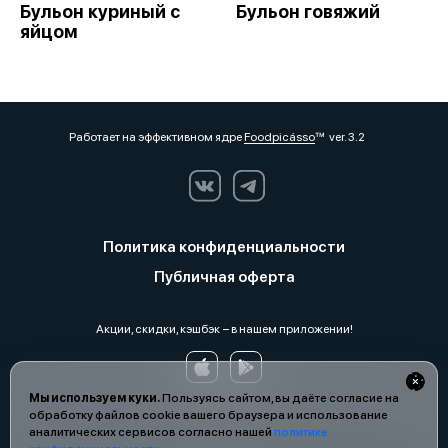
Бульон куриный с
Бульон говяжий
яйцом
Работает на эффективном ядре
Foodpicásso
ver. 3.2
Политика конфиденциальности
Публичная оферта
Акции, скидки, кэшбэк − в нашем приложении!
Мы используем куки.
Пользуясь сайтом, вы даёте согласие на
обработку файлов cookie вашего браузера и использование
аналитических сервисов согласно нашей
политике