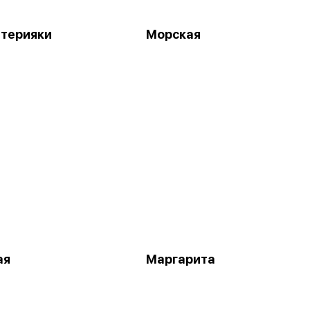
 терияки
Морская
ая
Маргарита