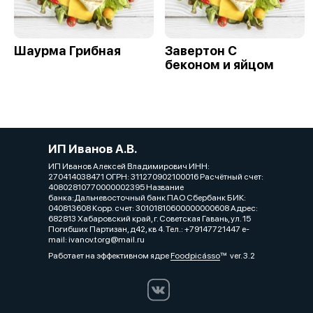
Шаурма Грибная
Завертон С
беконом и яйцом
ИП Иванов А.В.
ИП Иванов Алексей Владимирович ИНН:
270414038471 ОГРН: 311270902100016 Расчётный счет:
40802810770000002395 Название
банка:Дальневосточный банк ПАО Сбербанк БИК:
040813608 Корр. счет: 30101810600000000608 Адрес:
682813 Хабаровский край, г. Советская Гавань, ул. 15
Погибших Партизан, д42, кв 4. Тел.: +79147721447 e-
mail: ivanov.torg@mail.ru
Работает на эффективном ядре
Foodpicásso
ver. 3.2