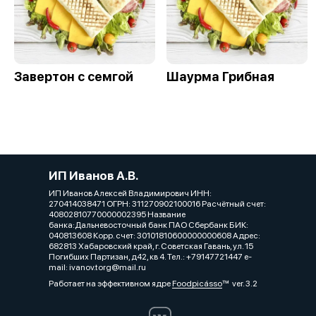
Завертон с семгой
Шаурма Грибная
ИП Иванов А.В.
ИП Иванов Алексей Владимирович ИНН:
270414038471 ОГРН: 311270902100016 Расчётный счет:
40802810770000002395 Название
банка:Дальневосточный банк ПАО Сбербанк БИК:
040813608 Корр. счет: 30101810600000000608 Адрес:
682813 Хабаровский край, г. Советская Гавань, ул. 15
Погибших Партизан, д42, кв 4. Тел.: +79147721447 e-
mail: ivanov.torg@mail.ru
Работает на эффективном ядре
Foodpicásso
ver. 3.2