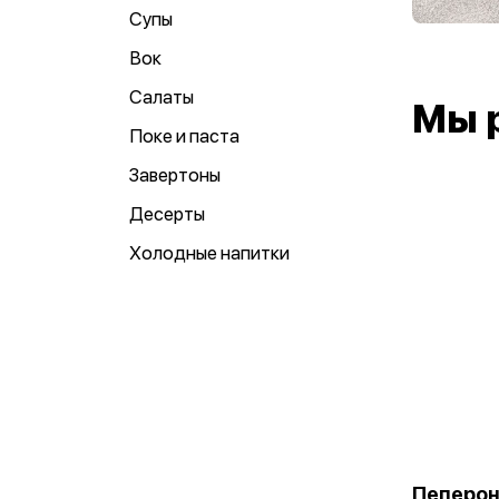
Супы
Вок
Салаты
Мы 
Поке и паста
Завертоны
Десерты
Холодные напитки
Пеперон