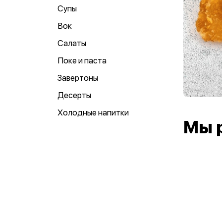
Супы
Вок
Салаты
Поке и паста
Завертоны
Десерты
Холодные напитки
Мы 