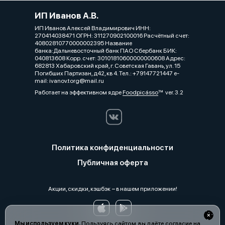
ИП Иванов А.В.
ИП Иванов Алексей Владимирович ИНН:
270414038471 ОГРН: 311270902100016 Расчётный счет:
40802810770000002395 Название
банка:Дальневосточный банк ПАО Сбербанк БИК:
040813608 Корр. счет: 30101810600000000608 Адрес:
682813 Хабаровский край, г. Советская Гавань, ул. 15
Погибших Партизан, д42, кв 4. Тел.: +79147721447 e-
mail: ivanov.torg@mail.ru
Работает на эффективном ядре
Foodpicásso
ver. 3.2
Политика конфиденциальности
Публичная оферта
Акции, скидки, кэшбэк − в нашем приложении!
Мы используем куки.
Пользуясь сайтом, вы даёте согласие на