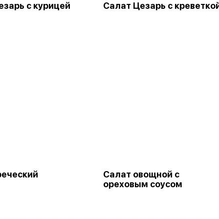
езарь с курицей
Салат Цезарь с креветко
реческий
Салат овощной с
ореховым соусом