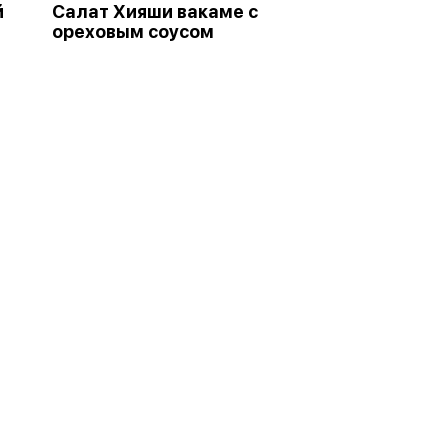
й
Салат Хияши вакаме с
ореховым соусом