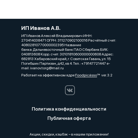
ИП Иванов А.В.
ИП Иванов Алексей Владимирович ИНН:
270414038471 ОГРН: 311270902100016 Расчётный счет:
40802810770000002395 Название
банка:Дальневосточный банк ПАО Сбербанк БИК:
040813608 Корр. счет: 30101810600000000608 Адрес:
682813 Хабаровский край, г. Советская Гавань, ул. 15
Погибших Партизан, д42, кв 4. Тел.: +79147721447 e-
mail: ivanov.torg@mail.ru
Работает на эффективном ядре
Foodpicásso
ver. 3.2
Политика конфиденциальности
Публичная оферта
Акции, скидки, кэшбэк − в нашем приложении!